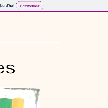
jourd'hui.
Commencez
es