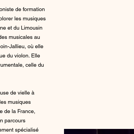
oniste de formation
xplorer les musiques
gne et du Limousin
des musicales au
in-Jallieu, où elle
e du violon. Elle
rumentale, celle du
se de vielle à
des musiques
re de la France,
on parcours
nement spécialisé